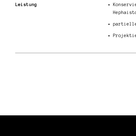
Leistung
Konservi
Hephaist
partiell
Projekti